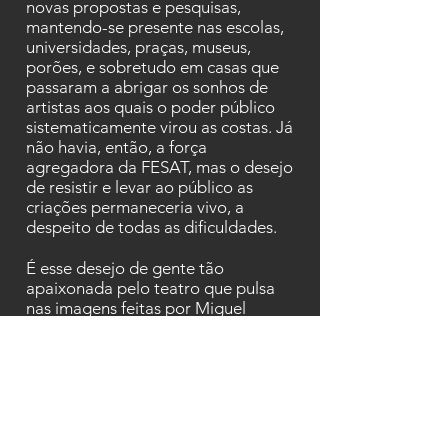
novas propostas e pesquisas,
mantendo-se presente nas escolas,
universidades, praças, museus,
porões, e sobretudo em casas que
passaram a abrigar os sonhos de
artistas aos quais o poder público
sistematicamente virou as costas. Já
não havia, então, a força
agregadora da FESAT, mas o desejo
de resistir e levar ao público as
criações permaneceria vivo, a
despeito de todas as dificuldades.
É esse desejo de gente tão
apaixonada pelo teatro que pulsa
nas imagens feitas por Miguel
Chikaoka ao longo das décadas de
oitenta e noventa, extremamente
significativas da cena paraense.
Desejo este, expresso através dos
espetáculos, mas também dos
ensaios, leituras dramáticas,