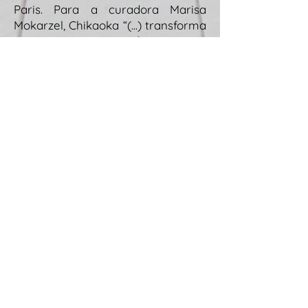
Paris. Para a curadora Marisa
Mokarzel, Chikaoka “(...) transforma
o registro em ficção, em
narrativas cotidianas tecidas no
jogo de vitrines, espelhos,
sobreposições”.
Pedro Cunha
participa da mostra com 3 obras,
sendo uma inédita e 2 obras que
fizeram parte da exposição
Silêncios e vazios, em 2014. A
artista
Danielle Fonseca
também
participa com a obra “Uma ilha é
por definição, um prolongamento”.