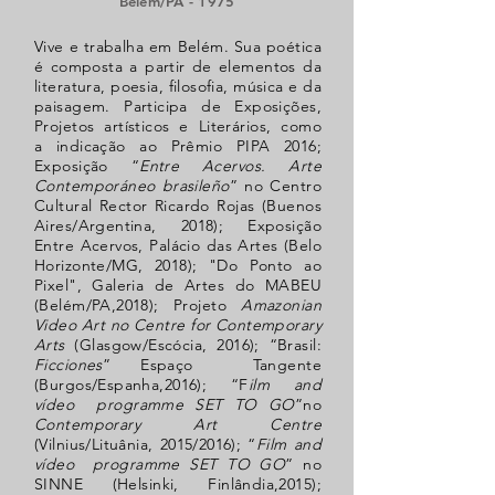
Belém/PA - 1975
Vive e trabalha em Belém. Sua poética
é composta a partir de elementos da
literatura, poesia, filosofia, música e da
paisagem. Participa de Exposições,
Projetos artísticos e Literários, como
a indicação ao Prêmio PIPA 2016;
Exposição “
Entre Acervos. Arte
Contemporáneo brasileño
” no Centro
Cultural Rector Ricardo Rojas (Buenos
Aires/Argentina, 2018); Exposição
Entre Acervos, Palácio das Artes (Belo
Horizonte/MG, 2018); "Do Ponto ao
Pixel", Galeria de Artes do MABEU
(Belém/PA,2018); Projeto
Amazonian
Video Art no Centre for Contemporary
Arts
(Glasgow/Escócia, 2016); “Brasil:
Ficciones
” Espaço Tangente
(Burgos/Espanha,2016); “F
ilm and
vídeo programme SET TO GO
”no
Contemporary Art Centre
(Vilnius/Lituânia, 2015/2016); “
Film and
vídeo programme SET TO GO
” no
SINNE (Helsinki, Finlândia,2015);