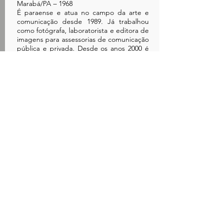
Marabá/PA – 1968
É paraense e atua no campo da arte e
comunicação desde 1989. Já trabalhou
como fotógrafa, laboratorista e editora de
imagens para assessorias de comunicação
pública e privada. Desde os anos 2000 é
ligada à projetos individuais e coletivos
em arte e educação. Com formação em
Arquitetura e Urbanismo pela UFPA, é
doutora e mestre em Artes Visuais pelo
Instituto de Artes da UFRGS, com
pesquisas sobre meios e processos de
produção de imagens, com ênfase nas
questões de memória, ficção
e compartilhamentos de arquivos
fotográficos via web. Já expôs em várias
cidades do Brasil, Portugal, Inglaterra e
Alemanha, tendo recebido prêmios e
obras incluídas em acervos públicos e
particulares.
voltar CURSOS PROGRAMADOS