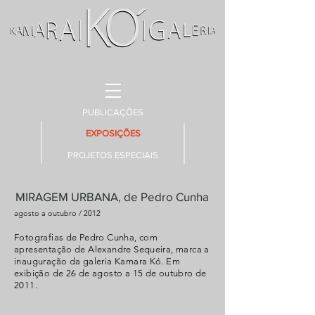
PUBLICAÇÕES
EXPOSIÇÕES
PROJETOS ESPECIAIS
MIRAGEM URBANA, de Pedro Cunha
agosto a outubro / 2012
Fotografias de Pedro Cunha, com
apresentação de Alexandre Sequeira, marca a
inauguração da galeria Kamara Kó. Em
exibição de 26 de agosto a 15 de outubro de
2011.